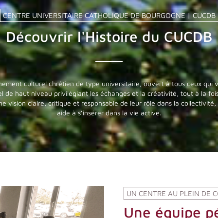
CENTRE UNIVERSITAIRE CATHOLIQUE DE BOURGOGNE | CUCDB
Découvrir l'Histoire du CUCDB
ment culturel chrétien de type universitaire, ouvert à tous ceux qui v
 de haut niveau privilégiant les échanges et la créativité, tout à la fo
une vision claire, critique et responsable de leur rôle dans la collectiv
aide à s’insérer dans la vie active.
UN CENTRE AU PLEIN DE 
Une équipe p