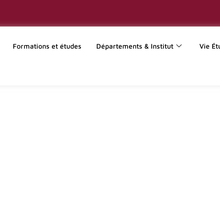
Formations et études
Départements & Institut
Vie Ét
CENTRE UNIVERSITAIRE CATHOLIQUE DE BOURGOGNE | CUCDB
ù il fait bon étudier 