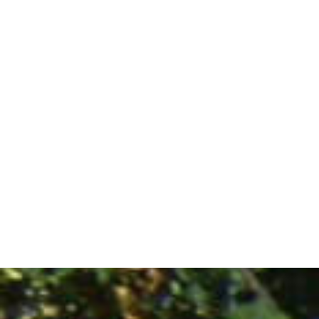
Le Centre Universitaire Catholique de Bourg
organisés autour de l’ISFEC Bourgogne/Fr
Départemen