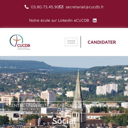
03.80.73.45.90
secretariat@cucdb.fr
Aller
Notre école sur Linkedin #CUCDB
au
contenu
CANDIDATER
CENTRE UNIVERSITAIRE CATHOLIQUE DE BOURGOGNE |
CUCDB
Social