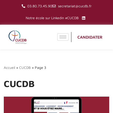
03.80.73.45.90
secretariat@cucdb.fr
Aller
Notre école sur Linkedin #CUCDB
au
contenu
CANDIDATER
Accueil
»
CUCDB
»
Page 3
CUCDB