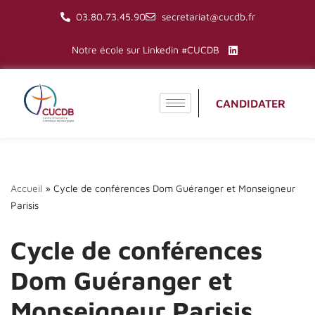
03.80.73.45.90
secretariat@cucdb.fr
Aller
Notre école sur Linkedin #CUCDB
au
contenu
CANDIDATER
Accueil
»
Cycle de conférences Dom Guéranger et Monseigneur
Parisis
Cycle de conférences
Dom Guéranger et
Monseigneur Parisis