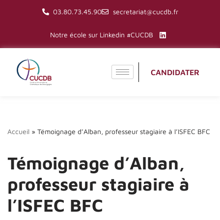
03.80.73.45.90
secretariat@cucdb.fr
Aller
Notre école sur Linkedin #CUCDB
au
contenu
CANDIDATER
Accueil
»
Témoignage d’Alban, professeur stagiaire à l’ISFEC BFC
Témoignage d’Alban,
professeur stagiaire à
l’ISFEC BFC