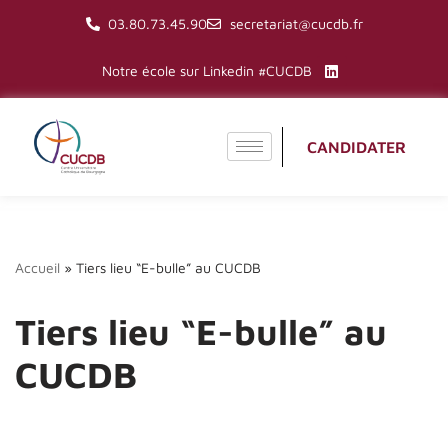
03.80.73.45.90
secretariat@cucdb.fr
Aller
Notre école sur Linkedin #CUCDB
au
contenu
CANDIDATER
Accueil
»
Tiers lieu “E-bulle” au CUCDB
Tiers lieu “E-bulle” au
CUCDB